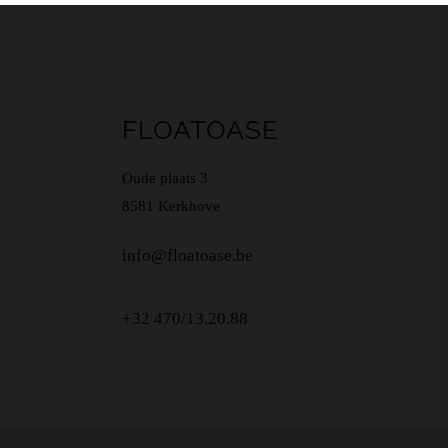
FLOATOASE
Oude plaats 3
8581 Kerkhove
info@floatoase.be
+32 470/13.20.88