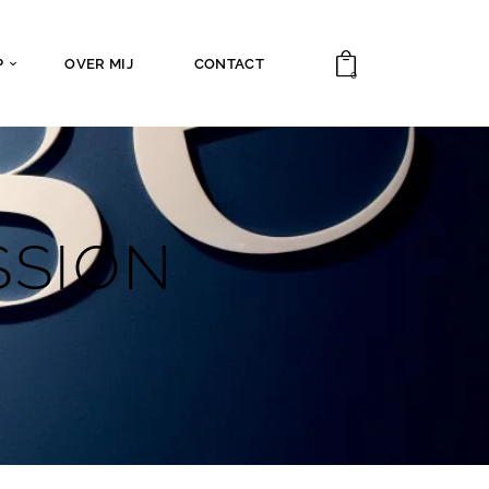
P
OVER MIJ
CONTACT
0
SSION