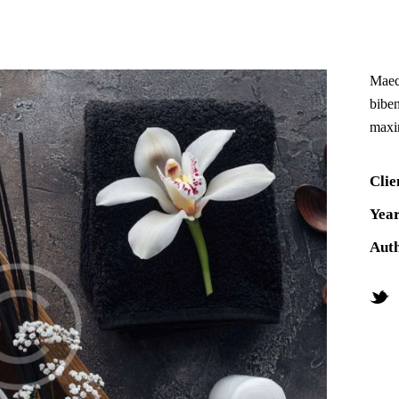
Maece
biben
maxi
Clie
Yea
Aut