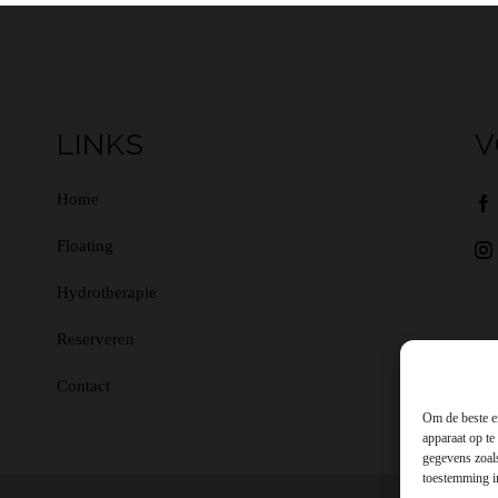
LINKS
V
Home
Floating
Hydrotherapie
Reserveren
Contact
Om de beste e
apparaat op te
gegevens zoal
toestemming in