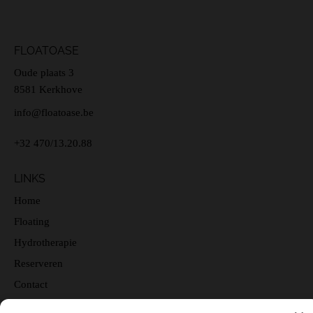
FLOATOASE
Oude plaats 3
8581 Kerkhove
info@floatoase.be
+32 470/13.20.88
LINKS
Home
Floating
Hydrotherapie
Reserveren
Contact