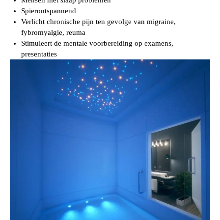
Mensen met slaap problemen
Spierontspannend
Verlicht chronische pijn ten gevolge van migraine,
fybromyalgie, reuma
Stimuleert de mentale voorbereiding op examens,
presentaties