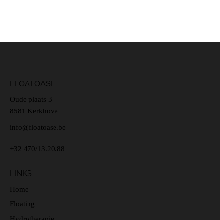
FLOATOASE
Oude plaats 3
8581 Kerkhove
info@floatoase.be
+32 470/13.20.88
LINKS
Home
Floating
Hydrotherapie